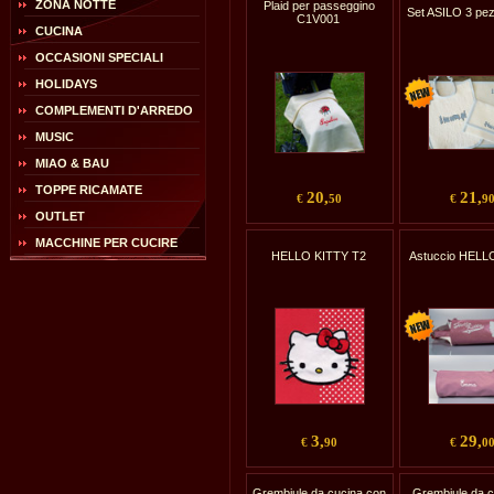
ZONA NOTTE
Plaid per passeggino
Set ASILO 3 pe
C1V001
CUCINA
OCCASIONI SPECIALI
HOLIDAYS
COMPLEMENTI D'ARREDO
MUSIC
MIAO & BAU
TOPPE RICAMATE
20,
21,
€
50
€
9
OUTLET
MACCHINE PER CUCIRE
HELLO KITTY T2
Astuccio HELL
3,
29,
€
90
€
0
Grembiule da cucina con
Grembiule da c