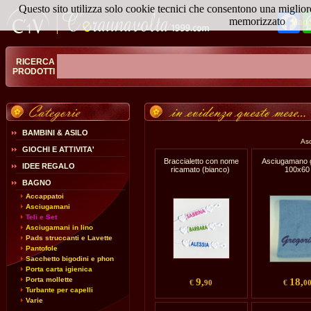
Questo sito utilizza solo cookie tecnici che consentono una miglior
Fa
memorizzato
Magg
RICERCA
PRODOTTI
BAMBINI & ASILO
Asc
GIOCHI E ATTIVITA'
Braccialetto con nome
Asciugamano 
IDEE REGALO
ricamato (bianco)
100x60
BAGNO
Accappatoi
Asciugamani
Teli e Set
Asciugamani in lino
Pads struccanti e Lavette
Pantofole
Sacchetto bigodini e phon
Porta carta igienica
Porta mollette
9,
18,
€
90
€
0
Turbante per capelli
Varie