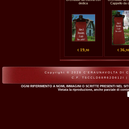
dedica
Cappello da 
19,
36,
€
90
€
9
Copyright © 2026 C'ERAUNAVOLTA DI CLA
C.F. TSCCLD68R62D612I |
OGNI RIFERIMENTO A NOMI, IMMAGINI O SCRITTE PRESENTI NEL SI
Vietata la riproduzione, anche parziale di conte