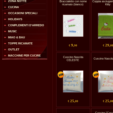
ZONA NOTTE
Braccialetto con nome
Coppia asciugam
ricamato (bianco)
Kitty
CUCINA
OCCASIONI SPECIALI
HOLIDAYS
COMPLEMENTI D'ARREDO
MUSIC
MIAO & BAU
TOPPE RICAMATE
9,
29,
€
90
€
0
OUTLET
MACCHINE PER CUCIRE
Cuscino Nascita
Cuscino Nasci
CELESTE
25,
25,
€
00
€
0
Cuscino "Cas