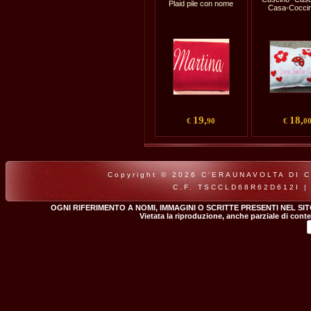
Plaid pile con nome
Casa-Coccin
19,
18,
€
90
€
0
Copyright © 2026 C'ERAUNAVOLTA DI CLA
C.F. TSCCLD68R62D612I |
OGNI RIFERIMENTO A NOMI, IMMAGINI O SCRITTE PRESENTI NEL SI
Vietata la riproduzione, anche parziale di conte