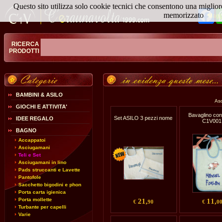
Questo sito utilizza solo cookie tecnici che consentono una miglior
Fa
memorizzato
Magg
RICERCA
PRODOTTI
BAMBINI & ASILO
Asc
GIOCHI E ATTIVITA'
Bavaglino co
Set ASILO 3 pezzi nome
IDEE REGALO
C1V001
BAGNO
Accappatoi
Asciugamani
Teli e Set
Asciugamani in lino
Pads struccanti e Lavette
Pantofole
Sacchetto bigodini e phon
Porta carta igienica
Porta mollette
21,
11,
€
90
€
0
Turbante per capelli
Varie