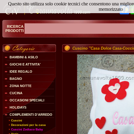
Questo sito utilizza solo cookie tecnici che consentono una miglior
Fa
memorizzato
Magg
RICERCA
PRODOTTI
Cuscino "Casa Dolce Casa-Coccin
BAMBINI & ASILO
GIOCHI E ATTIVITA'
IDEE REGALO
BAGNO
ZONA NOTTE
CUCINA
OCCASIONI SPECIALI
HOLIDAYS
COMPLEMENTI D'ARREDO
Cuscini
Decorazioni per la casa
Cuscini Zodiaco Baby
Varie