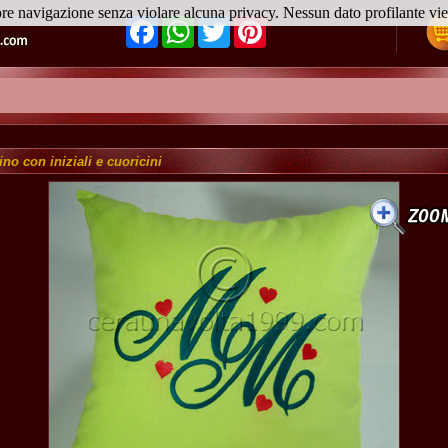
ore navigazione senza violare alcuna privacy. Nessun dato profilante v
Facebook
WhatsApp
Twitter
Pinterest
no con iniziali e cuoricini