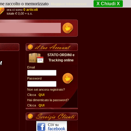
iene raccolto o memorizzato
X Chiudi X
Maggiori Informazioni
CARRELLO:
0 articoli
ora ci sono
totale
€ 0,00
+ s.s.
STATO ORDINI e
Tracking online
Email
Password
Non sei ancora registrato?
Clicca
QUI
Hai dimenticato la password?
Clicca
QUI