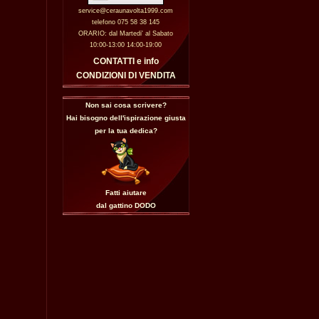
service@ceraunavolta1999.com
telefono 075 58 38 145
ORARIO: dal Martedi' al Sabato
10:00-13:00 14:00-19:00
CONTATTI e info
CONDIZIONI DI VENDITA
Non sai cosa scrivere?
Hai bisogno dell'ispirazione giusta
per la tua dedica?
Fatti aiutare
dal gattino
DODO