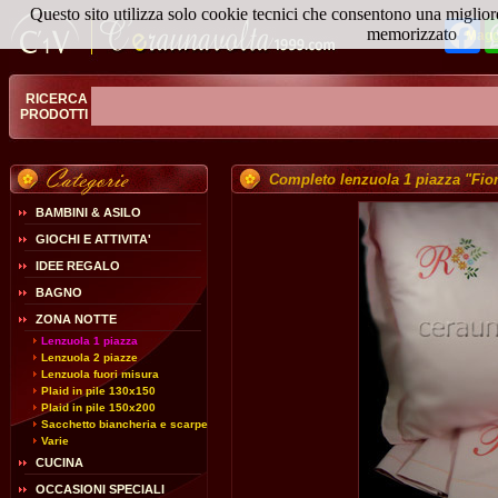
Questo sito utilizza solo cookie tecnici che consentono una miglior
Fa
memorizzato
Magg
RICERCA
PRODOTTI
Completo lenzuola 1 piazza "Fior
BAMBINI & ASILO
GIOCHI E ATTIVITA'
IDEE REGALO
BAGNO
ZONA NOTTE
Lenzuola 1 piazza
Lenzuola 2 piazze
Lenzuola fuori misura
Plaid in pile 130x150
Plaid in pile 150x200
Sacchetto biancheria e scarpe
Varie
CUCINA
OCCASIONI SPECIALI