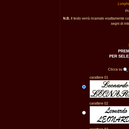
Lunghe
Pr
N.B.
Il testo verrà ricamato esattamente c
segni di int
PREM
PER SELE
Clicca su
carattere 01
carattere 02