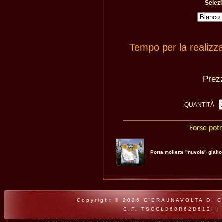
Selezi
Tempo per la realizz
Pre
QUANTITÀ
Forse potr
Porta mollette "nuvola" giallo
Copyright © 2026 C'ERAUNAVOLTA DI CLA
C.F. TSCCLD68R62D612I |