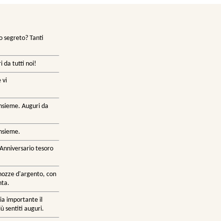
ro segreto? Tanti
i da tutti noi!
 vi
 insieme. Auguri da
insieme.
Anniversario tesoro
e nozze d'argento, con
nta.
sia importante il
ù sentiti auguri.