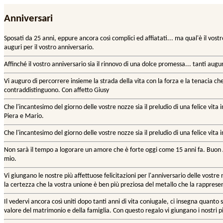
Anniversari
Sposati da 25 anni, eppure ancora così complici ed affiatati... ma qual'è il vost
auguri per il vostro anniversario.
Affinché il vostro anniversario sia il rinnovo di una dolce promessa... tanti augur
Vi auguro di percorrere insieme la strada della vita con la forza e la tenacia che
contraddistinguono. Con affetto Giusy
Che l'incantesimo del giorno delle vostre nozze sia il preludio di una felice vita
Piera e Mario.
Che l'incantesimo del giorno delle vostre nozze sia il preludio di una felice vita 
Non sarà il tempo a logorare un amore che è forte oggi come 15 anni fa. Buon 
mio.
Vi giungano le nostre più affettuose felicitazioni per l'anniversario delle vostr
la certezza che la vostra unione è ben più preziosa del metallo che la rapprese
Il vedervi ancora così uniti dopo tanti anni di vita coniugale, ci insegna quanto 
valore del matrimonio e della famiglia. Con questo regalo vi giungano i nostri pi