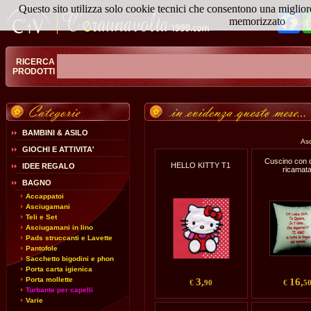
Questo sito utilizza solo cookie tecnici che consentono una miglior
Fa
memorizzato
Magg
RICERCA
PRODOTTI
BAMBINI & ASILO
Asc
GIOCHI E ATTIVITA'
Cuscino con 
HELLO KITTY T1
IDEE REGALO
ricamat
BAGNO
Accappatoi
Asciugamani
Teli e Set
Asciugamani in lino
Pads struccanti e Lavette
Pantofole
Sacchetto bigodini e phon
Porta carta igienica
Porta mollette
3,
16,
€
90
€
5
Turbante per capelli
Varie