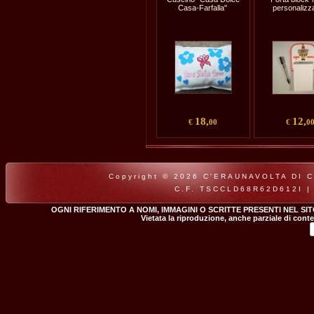
Casa-Farfalla"
personalizza
18,
12,
€
00
€
0
Copyright © 2026 C'ERAUNAVOLTA DI CLA
C.F. TSCCLD68R62D612I |
OGNI RIFERIMENTO A NOMI, IMMAGINI O SCRITTE PRESENTI NEL SI
Vietata la riproduzione, anche parziale di conte