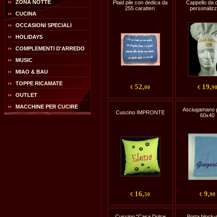
ZONA NOTTE
Plaid pile con dedica da
Cappello da 
255 caratteri
personaliz
CUCINA
OCCASIONI SPECIALI
HOLIDAYS
COMPLEMENTI D'ARREDO
MUSIC
MIAO & BAU
TOPPE RICAMATE
52,
19,
€
00
€
9
OUTLET
MACCHINE PER CUCIRE
Asciugamano p
Cuscino IMPRONTE
60x40
16,
9,
€
50
€
90
Cuscino "Casa Dolce
Porta block-