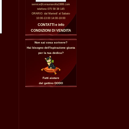
service@ceraunavolta1999.com
telefono 075 58 38 145
ORARIO: dal Martedi' al Sabato
10:00-13:00 14:00-19:00
CONTATTI e info
CONDIZIONI DI VENDITA
Non sai cosa scrivere?
Hai bisogno dell'ispirazione giusta
per la tua dedica?
Fatti aiutare
dal gattino
DODO