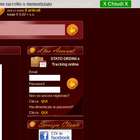
iene raccolto o memorizzato
X Chiudi X
Maggiori Informazioni
CARRELLO:
0 articoli
ora ci sono
totale
€ 0,00
+ s.s.
STATO ORDINI e
Tracking online
Email
Password
Non sei ancora registrato?
Clicca
QUI
Hai dimenticato la password?
Clicca
QUI