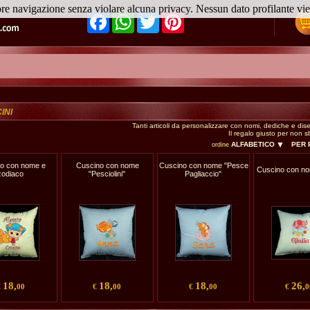
ore navigazione senza violare alcuna privacy. Nessun dato profilante v
Facebook
WhatsApp
Twitter
Pinterest
INI
Tanti articoli da personalizzare con nomi, dediche e dise
Il regalo giusto per non s
|
ALFABETICO
PER
ordine
o con nome e
Cuscino con nome
Cuscino con nome "Pesce
Cuscino con n
zodiaco
"Pesciolini"
Pagliaccio"
18,
18,
18,
26,
€
00
€
00
€
00
€
0