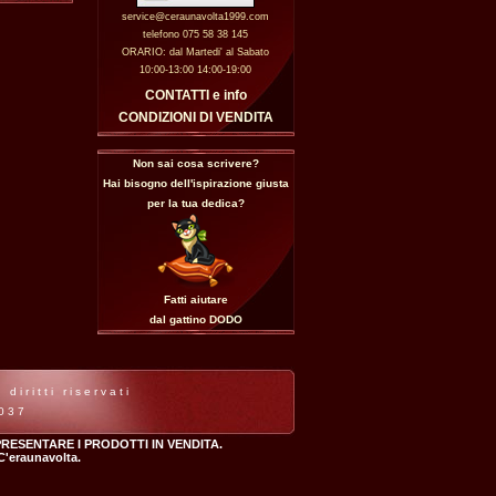
service@ceraunavolta1999.com
telefono 075 58 38 145
ORARIO: dal Martedi' al Sabato
10:00-13:00 14:00-19:00
CONTATTI e info
CONDIZIONI DI VENDITA
Non sai cosa scrivere?
Hai bisogno dell'ispirazione giusta
per la tua dedica?
Fatti aiutare
dal gattino
DODO
iritti riservati
7037
RESENTARE I PRODOTTI IN VENDITA.
 C'eraunavolta.