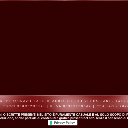
6 C'ERAUNAVOLTA DI CLAUDIA TOSCHI VESPASIANI - Tutti i d
. TSCCLD68R62D612I | P.IVA 03363700547 | REA: PG - 28
NI O SCRITTE PRESENTI NEL SITO È PURAMENTE CASUALE E AL SOLO SCOPO DI P
roduzione, anche parziale di contenuti e grafica presenti nel sito senza il consenso di