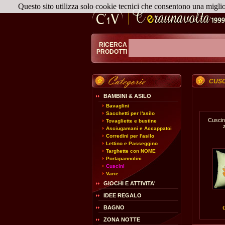
Questo sito utilizza solo cookie tecnici che consentono una migli
RICERCA
PRODOTTI
CUSC
BAMBINI & ASILO
Bavaglini
Sacchetti per l'asilo
Cuscin
Tovagliette e bustine
Asciugamani e Accappatoi
Corredini per l'asilo
Lettino e Passeggino
Targhette con NOME
Portapannolini
Cuscini
Varie
GIOCHI E ATTIVITA'
IDEE REGALO
BAGNO
ZONA NOTTE