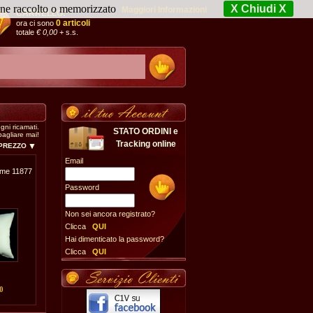
iene raccolto o memorizzato
X Chiudi X
Maggiori Informazioni
CARRELLO:
0 articoli
ora ci sono
totale
€ 0,00
+ s.s.
gni ricamati.
STATO ORDINI e
bagliare mai!
Tracking online
 PREZZO
Email
ome 11877
Password
Non sei ancora registrato?
Clicca
QUI
Hai dimenticato la password?
Clicca
QUI
0