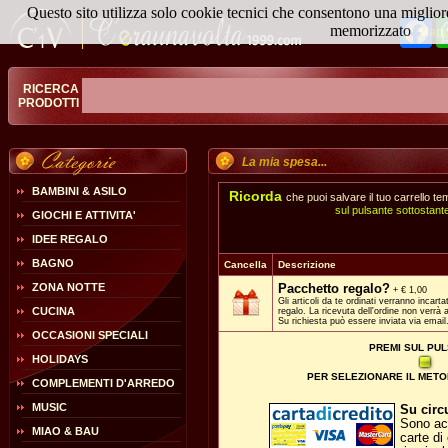
Questo sito utilizza solo cookie tecnici che consentono una miglior
Fa
memorizzato
Magg
RICERCA
PRODOTTI
La mia spesa...
BAMBINI & ASILO
Ricorda
che puoi salvare il tuo carrello
sul pulsante sottostan
GIOCHI E ATTIVITA'
IDEE REGALO
BAGNO
Cancella
Descrizione
ZONA NOTTE
Pacchetto regalo?
+ € 1,00
Gli articoli da te ordinati verranno incart
CUCINA
regalo. La ricevuta dell'ordine non verrà 
Su richiesta può essere inviata via email
OCCASIONI SPECIALI
PREMI SUL PU
HOLIDAYS
PER SELEZIONARE IL MET
COMPLEMENTI D'ARREDO
MUSIC
Su circ
Sono acc
MIAO & BAU
carte di