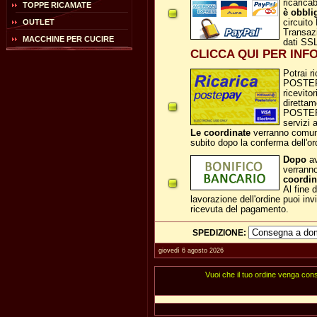
ricarica
TOPPE RICAMATE
è obbli
OUTLET
circuit
Transazi
MACCHINE PER CUCIRE
dati SSL
CLICCA QUI PER INF
Potrai r
POSTEPA
ricevito
direttam
POSTE
servizi a
Le coordinate
verranno comuni
subito dopo la conferma dell'or
Dopo
av
verranno
coordin
Al fine 
lavorazione dell'ordine puoi inv
ricevuta del pagamento.
SPEDIZIONE:
giovedì 6 agosto 2026
Vuoi che il tuo ordine venga con