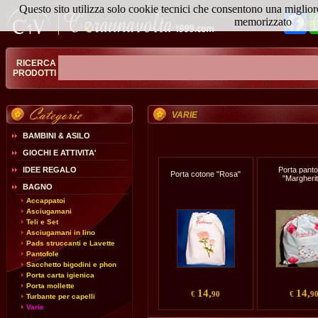
Questo sito utilizza solo cookie tecnici che consentono una miglior
Fa
memorizzato
Magg
RICERCA
PRODOTTI
VARIE
BAMBINI & ASILO
GIOCHI E ATTIVITA'
IDEE REGALO
Porta panto
Porta cotone "Rosa"
"Margherit
BAGNO
Accappatoi
Asciugamani
Teli e Set
Asciugamani in lino
Pads struccanti e Lavette
Pantofole
Sacchetto bigodini e phon
Porta carta igienica
Porta mollette
14,
14,
€
90
€
9
Turbante per capelli
Varie