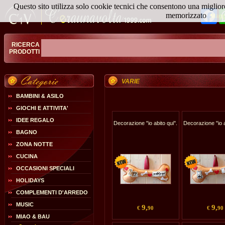
Questo sito utilizza solo cookie tecnici che consentono una miglior
Fa
memorizzato
Magg
RICERCA
PRODOTTI
VARIE
BAMBINI & ASILO
GIOCHI E ATTIVITA'
IDEE REGALO
Decorazione "io abito qui".
Decorazione "io a
BAGNO
ZONA NOTTE
CUCINA
OCCASIONI SPECIALI
HOLIDAYS
COMPLEMENTI D'ARREDO
MUSIC
9,
9,
€
90
€
90
MIAO & BAU