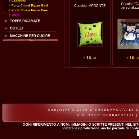
Copertine
Cuscino "Ga
Porta Chiavi Razze Gatti
Cuscino IMPRONTE
personalizza
Porta Chiavi Razze Cani
Varie
TOPPE RICAMATE
OUTLET
MACCHINE PER CUCIRE
16,
16,
€
50
€
5
Copyright © 2026 C'ERAUNAVOLTA DI CLA
C.F. TSCCLD68R62D612I |
OGNI RIFERIMENTO A NOMI, IMMAGINI O SCRITTE PRESENTI NEL SI
Vietata la riproduzione, anche parziale di conte