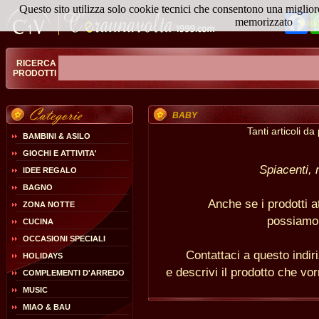
Questo sito utilizza solo cookie tecnici che consentono una miglior
Fa
memorizzato
Magg
RICERCA
PRODOTTI
BABY
Tanti articoli d
BAMBINI & ASILO
GIOCHI E ATTIVITA'
Spiacenti, 
IDEE REGALO
BAGNO
Anche se i prodotti a
ZONA NOTTE
possiamo 
CUCINA
OCCASIONI SPECIALI
Contattaci a questo indi
HOLIDAYS
e descrivi il prodotto che vor
COMPLEMENTI D'ARREDO
MUSIC
MIAO & BAU