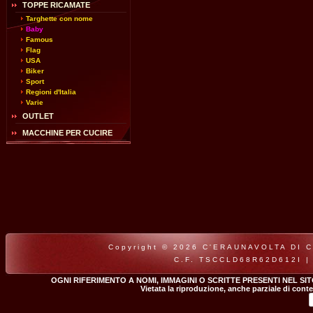
TOPPE RICAMATE
Targhette con nome
Baby
Famous
Flag
USA
Biker
Sport
Regioni d'Italia
Varie
OUTLET
MACCHINE PER CUCIRE
Copyright © 2026 C'ERAUNAVOLTA DI CLA
C.F. TSCCLD68R62D612I |
OGNI RIFERIMENTO A NOMI, IMMAGINI O SCRITTE PRESENTI NEL SI
Vietata la riproduzione, anche parziale di conte