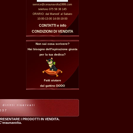
service@ceraunavolta1999.com
telefono 075 58 38 145
ORARIO: dal Martedi' al Sabato
10:00-13:00 14:00-19:00
CONTATTI e info
CONDIZIONI DI VENDITA
Non sai cosa scrivere?
Hai bisogno dell'ispirazione giusta
per la tua dedica?
Fatti aiutare
dal gattino
DODO
iritti riservati
7037
RESENTARE I PRODOTTI IN VENDITA.
 C'eraunavolta.