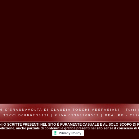
6 C'ERAUNAVOLTA DI CLAUDIA TOSCHI VESPASIANI - Tutti i d
. TSCCLD68R62D612I | P.IVA 03363700547 | REA: PG - 28
NI O SCRITTE PRESENTI NEL SITO È PURAMENTE CASUALE E AL SOLO SCOPO DI P
roduzione, anche parziale di contenuti e grafica presenti nel sito senza il consenso di