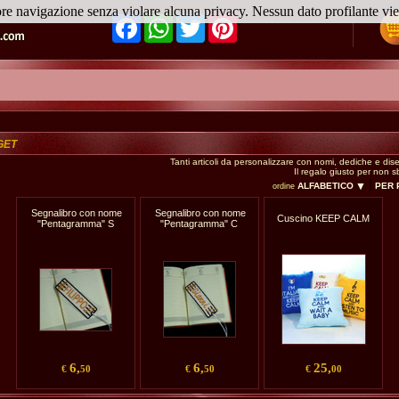
ore navigazione senza violare alcuna privacy. Nessun dato profilante v
Facebook
WhatsApp
Twitter
Pinterest
GET
Tanti articoli da personalizzare con nomi, dediche e dise
Il regalo giusto per non s
|
ALFABETICO
PER
ordine
Segnalibro con nome
Segnalibro con nome
Cuscino KEEP CALM
"Pentagramma" S
"Pentagramma" C
6,
6,
25,
€
50
€
50
€
00