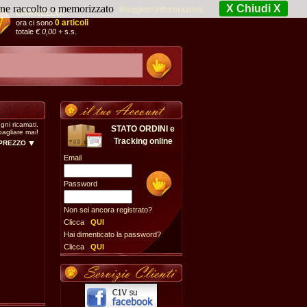
iene raccolto o memorizzato
X Chiudi X
Maggiori Informazioni
CARRELLO:
0 articoli
ora ci sono
totale
€ 0,00
+ s.s.
gni ricamati.
STATO ORDINI e
bagliare mai!
Tracking online
 PREZZO
Email
Password
Non sei ancora registrato?
Clicca
QUI
Hai dimenticato la password?
Clicca
QUI