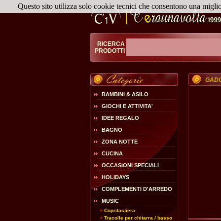
Questo sito utilizza solo cookie tecnici che consentono una migli
RICERCA
PRODOTTI
GAD
BAMBINI & ASILO
GIOCHI E ATTIVITA'
IDEE REGALO
BAGNO
ZONA NOTTE
CUCINA
OCCASIONI SPECIALI
HOLIDAYS
COMPLEMENTI D'ARREDO
MUSIC
Copritastiera
Tracolle per chitarra / basso