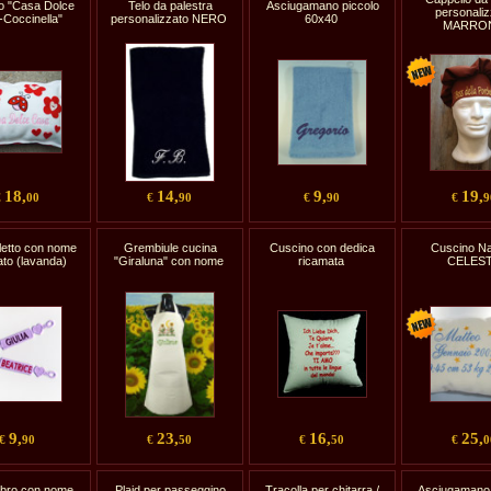
o "Casa Dolce
Telo da palestra
Asciugamano piccolo
personaliz
Coccinella"
personalizzato NERO
60x40
MARRO
18,
14,
9,
19,
€
00
€
90
€
90
€
9
letto con nome
Grembiule cucina
Cuscino con dedica
Cuscino Na
to (lavanda)
"Giraluna" con nome
ricamata
CELES
9,
23,
16,
25,
€
90
€
50
€
50
€
0
ibro con nome
Plaid per passeggino
Tracolla per chitarra /
Asciugamano