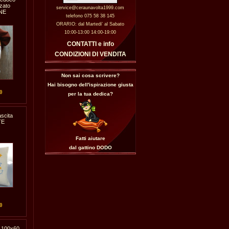
zato
service@ceraunavolta1999.com
NE
telefono 075 58 38 145
ORARIO: dal Martedi' al Sabato
10:00-13:00 14:00-19:00
CONTATTI e info
CONDIZIONI DI VENDITA
Non sai cosa scrivere?
Hai bisogno dell'ispirazione giusta
0
per la tua dedica?
scita
TE
Fatti aiutare
dal gattino
DODO
0
 100x60