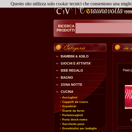
Questo sito utilizza solo cookie tecnici che consentono una migli
RICERCA
PRODOTTI
BAMBINI & ASILO
GIOCHI E ATTIVITA'
Plaid 
IDEE REGALO
BAGNO
ZONA NOTTE
CUCINA
Asciughini
Cappelli da cuoco
Grembiuli
Guanti da forno
Portatovaglioli
Porta block-notes
Sacchetto pane
Grembiulini per bottiglie