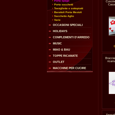
Porta spago
Cuscin
Casa-
Porta sacchetti
Tovagliette e sottopiatti
Barattoli Porta Mestoli
Sacchetto Aglio
Varie
OCCASIONI SPECIALI
HOLIDAYS
COMPLEMENTI D'ARREDO
MUSIC
MIAO & BAU
TOPPE RICAMATE
Braccia
ricama
OUTLET
MACCHINE PER CUCIRE
Segnal