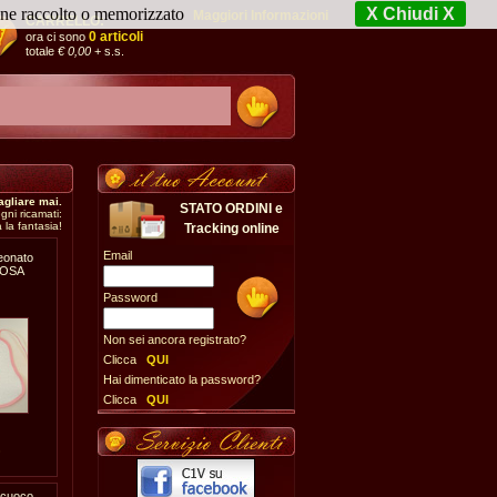
iene raccolto o memorizzato
X Chiudi X
Maggiori Informazioni
CARRELLO:
0 articoli
ora ci sono
totale
€ 0,00
+ s.s.
agliare mai.
STATO ORDINI e
gni ricamati:
 la fantasia!
Tracking online
Email
eonato
ROSA
Password
Non sei ancora registrato?
Clicca
QUI
Hai dimenticato la password?
Clicca
QUI
0
 cuoco