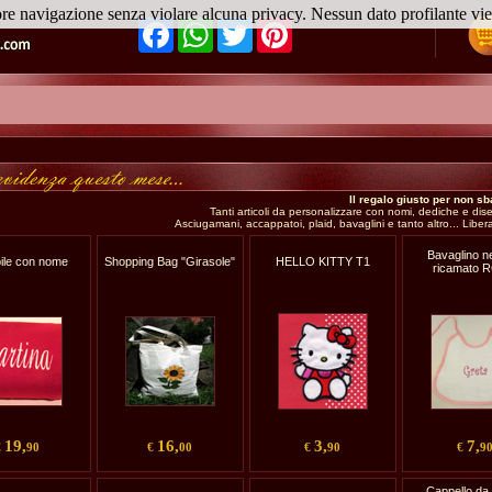
ore navigazione senza violare alcuna privacy. Nessun dato profilante v
Facebook
WhatsApp
Twitter
Pinterest
Il regalo giusto per non sb
Tanti articoli da personalizzare con nomi, dediche e dise
Asciugamani, accappatoi, plaid, bavaglini e tanto altro... Libera
Bavaglino n
pile con nome
Shopping Bag "Girasole"
HELLO KITTY T1
ricamato 
19,
16,
3,
7,
€
90
€
00
€
90
€
9
Cappello da