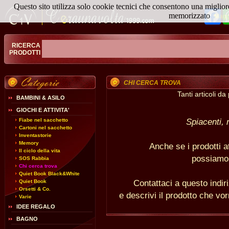
Questo sito utilizza solo cookie tecnici che consentono una miglior
Fa
memorizzato
Magg
RICERCA
PRODOTTI
CHI CERCA TROVA
Tanti articoli d
BAMBINI & ASILO
GIOCHI E ATTIVITA'
Spiacenti, 
Fiabe nel sacchetto
Cartoni nel sacchetto
Inventastorie
Memory
Anche se i prodotti a
Il ciclo della vita
possiamo 
SOS Rabbia
Chi cerca trova
Quiet Book Black&White
Contattaci a questo indi
Quiet Book
Orsetti & Co.
e descrivi il prodotto che vor
Varie
IDEE REGALO
BAGNO