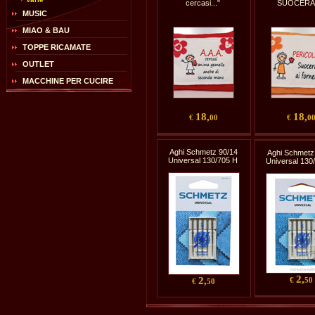
cercasi..."
SUOCERA.
MUSIC
MIAO & BAU
TOPPE RICAMATE
OUTLET
MACCHINE PER CUCIRE
18,
18,
€
00
€
0
Aghi Schmetz 90/14
Aghi Schmetz
Universal 130/705 H
Universal 130
2,
2,
€
50
€
50