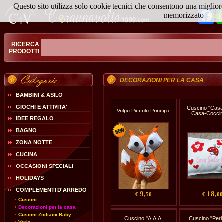
Questo sito utilizza solo cookie tecnici che consentono una miglior
Fa
memorizzato
Magg
RICERCA
PRODOTTI
DECORAZIONI PER LA CASA
BAMBINI & ASILO
GIOCHI E ATTIVITA'
Cuscino "Cas
Volpe Piccolo Principe
Casa-Coccin
IDEE REGALO
BAGNO
ZONA NOTTE
CUCINA
OCCASIONI SPECIALI
HOLIDAYS
COMPLEMENTI D'ARREDO
9,
18,
€
50
€
0
Cuscini
Decorazioni per la casa
Cuscini Zodiaco Baby
Cuscino "A.A.A.
Cuscino "Peric
Varie