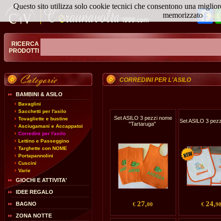
Questo sito utilizza solo cookie tecnici che consentono una miglior
Fa
memorizzato
Magg
RICERCA
PRODOTTI
CORREDINI PER L'ASILO
BAMBINI & ASILO
Bavaglini
Sacchetti per l'asilo
Set ASILO 3 pezzi nome
Tovagliette e bustine
Set ASILO 3 pezz
"Tartaruga"
Asciugamani e Accappatoi
Corredini per l'asilo
Lettino e Passeggino
Targhette con NOME
Portapannolini
Cuscini
Varie
GIOCHI E ATTIVITA'
IDEE REGALO
27,
24,
BAGNO
€
00
€
9
ZONA NOTTE