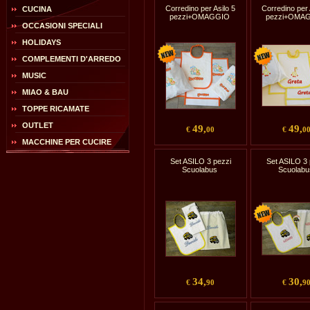
Corredino per Asilo 5
Corredino per 
CUCINA
pezzi+OMAGGIO
pezzi+OMA
OCCASIONI SPECIALI
HOLIDAYS
COMPLEMENTI D'ARREDO
MUSIC
MIAO & BAU
TOPPE RICAMATE
OUTLET
49,
49,
€
00
€
0
MACCHINE PER CUCIRE
Set ASILO 3 pezzi
Set ASILO 3 
Scuolabus
Scuolabu
34,
30,
€
90
€
9