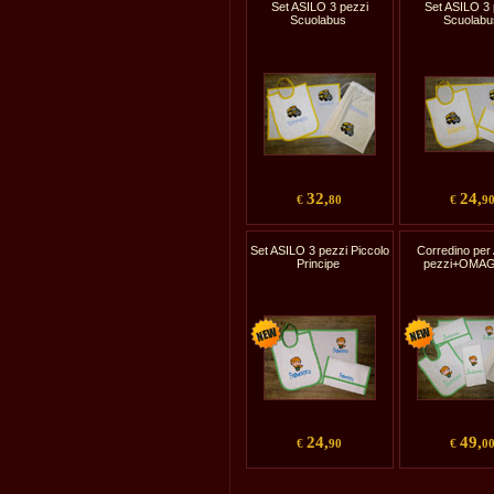
Set ASILO 3 pezzi
Set ASILO 3 
Scuolabus
Scuolabu
32,
24,
€
80
€
9
Set ASILO 3 pezzi Piccolo
Corredino per 
Principe
pezzi+OMA
24,
49,
€
90
€
0