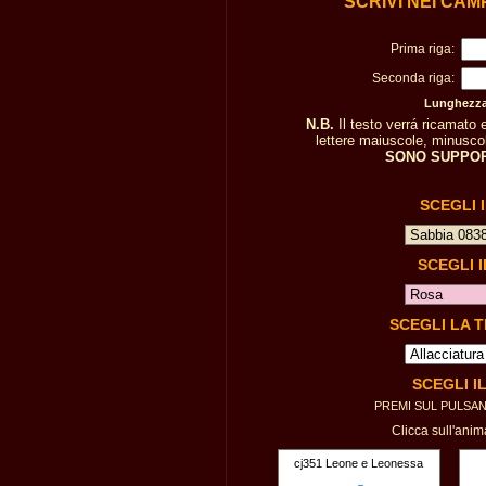
SCRIVI NEI CAM
Prima riga:
Seconda riga:
Lunghezza 
N.B.
Il testo verrá ricamato
lettere maiuscole, minuscole
SONO SUPPOR
SCEGLI 
SCEGLI 
SCEGLI LA 
SCEGLI I
PREMI SUL PULSA
Clicca sull'anim
cj351 Leone e Leonessa