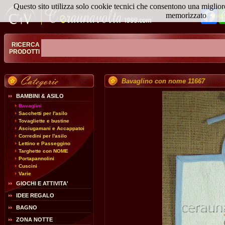
Questo sito utilizza solo cookie tecnici che consentono una miglior
Fa
memorizzato
Magg
RICERCA
PRODOTTI
Bavaglino con nome 11667
BAMBINI & ASILO
Bavaglini
Sacchetti per l'asilo
Tovagliette e bustine
Asciugamani e Accappatoi
Corredini per l'asilo
Lettino e Passeggino
Targhette con NOME
Portapannolini
Cuscini
Varie
GIOCHI E ATTIVITA'
IDEE REGALO
BAGNO
ZONA NOTTE