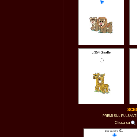
cj354 Giraffe
SCE
PREMI SUL PULSAN
Clicca su
carattere 01