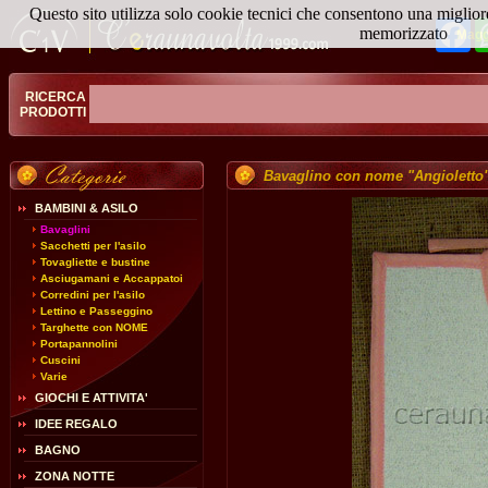
Questo sito utilizza solo cookie tecnici che consentono una miglior
Fa
memorizzato
Magg
RICERCA
PRODOTTI
Bavaglino con nome "Angioletto
BAMBINI & ASILO
Bavaglini
Sacchetti per l'asilo
Tovagliette e bustine
Asciugamani e Accappatoi
Corredini per l'asilo
Lettino e Passeggino
Targhette con NOME
Portapannolini
Cuscini
Varie
GIOCHI E ATTIVITA'
IDEE REGALO
BAGNO
ZONA NOTTE