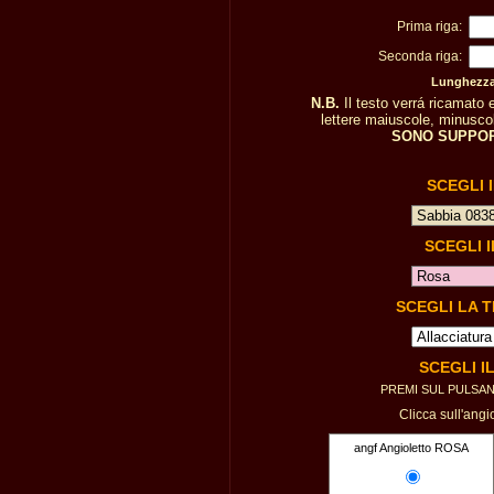
Prima riga:
Seconda riga:
Lunghezza 
N.B.
Il testo verrá ricamato
lettere maiuscole, minuscole
SONO SUPPOR
SCEGLI 
SCEGLI 
SCEGLI LA 
SCEGLI I
PREMI SUL PULSA
Clicca sull'angi
angf Angioletto ROSA