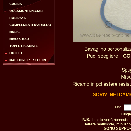
CUCINA
OCCASIONI SPECIALI
HOLIDAYS
COMPLEMENTI D'ARREDO
MUSIC
MIAO & BAU
TOPPE RICAMATE
Bavaglino personaliz
OUTLET
Puoi scegliere il
CO
MACCHINE PER CUCIRE
Spu
Misu
Ricamo in poliestere resist
SCRIVI NEI CAM
Testo:
Lunghe
N.B.
Il testo verrá ricamato
lettere maiuscole, minuscole
SONO SUPPOR