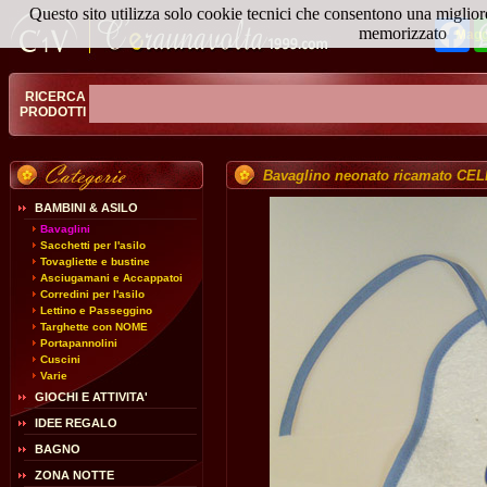
Questo sito utilizza solo cookie tecnici che consentono una miglior
Fa
memorizzato
Magg
RICERCA
PRODOTTI
Bavaglino neonato ricamato CE
BAMBINI & ASILO
Bavaglini
Sacchetti per l'asilo
Tovagliette e bustine
Asciugamani e Accappatoi
Corredini per l'asilo
Lettino e Passeggino
Targhette con NOME
Portapannolini
Cuscini
Varie
GIOCHI E ATTIVITA'
IDEE REGALO
BAGNO
ZONA NOTTE