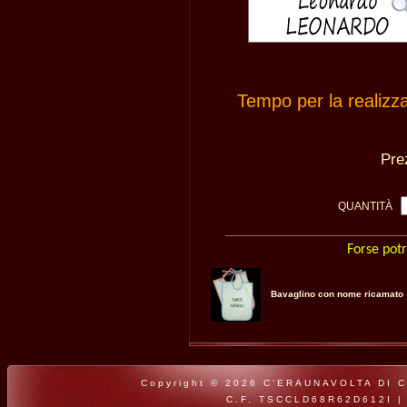
Tempo per la realizz
Pr
QUANTITÀ
Forse potr
Bavaglino con nome ricamato
Copyright © 2026 C'ERAUNAVOLTA DI CLA
C.F. TSCCLD68R62D612I |