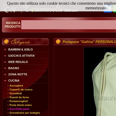
Questo sito utilizza solo cookie tecnici che consentono una miglior
Fa
memorizzato
Magg
RICERCA
PRODOTTI
Portapane "Gallina" PERSONAL
BAMBINI & ASILO
GIOCHI E ATTIVITA'
IDEE REGALO
BAGNO
ZONA NOTTE
CUCINA
Asciughini
Cappelli da cuoco
Grembiuli
Guanti da forno
Portatovaglioli
Porta block-notes
Sacchetto pane
Grembiulini per bottiglie