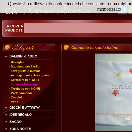
Questo sito utilizza solo cookie tecnici che consentono una miglior
Fa
memorizzato
Magg
RICERCA
PRODOTTI
Completo lenzuola lettino
BAMBINI & ASILO
Bavaglini
Sacchetti per l'asilo
Tovagliette e bustine
Asciugamani e Accappatoi
Corredini per l'asilo
Lettino e Passeggino
Targhette con NOME
Portapannolini
Cuscini
Varie
GIOCHI E ATTIVITA'
IDEE REGALO
BAGNO
ZONA NOTTE