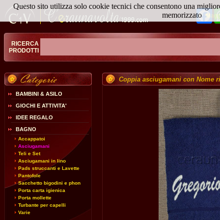
Questo sito utilizza solo cookie tecnici che consentono una miglior
Fa
memorizzato
Magg
RICERCA
PRODOTTI
Coppia asciugamani con Nome r
BAMBINI & ASILO
GIOCHI E ATTIVITA'
IDEE REGALO
BAGNO
Accappatoi
Asciugamani
Teli e Set
Asciugamani in lino
Pads struccanti e Lavette
Pantofole
Sacchetto bigodini e phon
Porta carta igienica
Porta mollette
Turbante per capelli
Varie