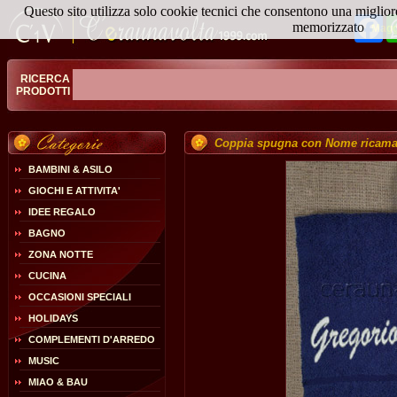
Questo sito utilizza solo cookie tecnici che consentono una miglior
Fa
memorizzato
Magg
RICERCA
PRODOTTI
Coppia spugna con Nome ricama
BAMBINI & ASILO
GIOCHI E ATTIVITA'
IDEE REGALO
BAGNO
ZONA NOTTE
CUCINA
OCCASIONI SPECIALI
HOLIDAYS
COMPLEMENTI D'ARREDO
MUSIC
MIAO & BAU