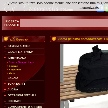
Questo sito utilizza solo cookie tecnici che consentono una miglior
Fa
memorizzato
Magg
RICERCA
PRODOTTI
Borsa palestra personalizzata + t
BAMBINI & ASILO
GIOCHI E ATTIVITA'
IDEE REGALO
Sport e Tempo Libero
Sciarpe
Segnalibri
Varie
BAGNO
ZONA NOTTE
CUCINA
OCCASIONI SPECIALI
HOLIDAYS
COMPLEMENTI D'ARREDO