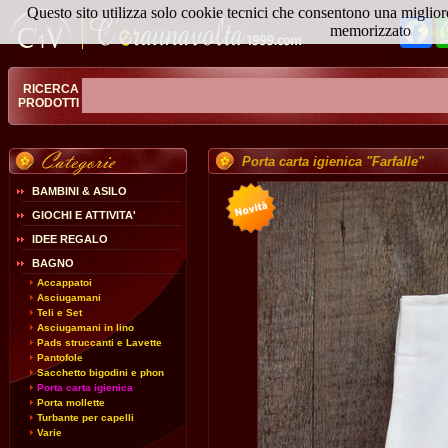
Questo sito utilizza solo cookie tecnici che consentono una miglior
Fa
memorizzato
Magg
RICERCA
PRODOTTI
Porta carta igienica "Farfalle"
BAMBINI & ASILO
GIOCHI E ATTIVITA'
IDEE REGALO
BAGNO
Accappatoi
Asciugamani
Teli e Set
Asciugamani in lino
Pads struccanti e Lavette
Pantofole
Sacchetto bigodini e phon
Porta carta igienica
Porta mollette
Turbante per capelli
Varie