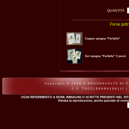
QUANTITÀ
Forse potr
Coppia spugna "Farfalle"
Set spugna "Farfalle" 3 pezzi
Copyright © 2026 C'ERAUNAVOLTA DI CLA
C.F. TSCCLD68R62D612I |
OGNI RIFERIMENTO A NOMI, IMMAGINI O SCRITTE PRESENTI NEL SI
Vietata la riproduzione, anche parziale di conte