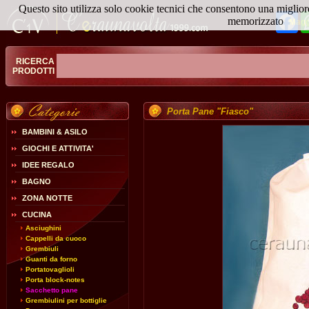
Questo sito utilizza solo cookie tecnici che consentono una miglior
Fa
memorizzato
Magg
RICERCA
PRODOTTI
Porta Pane "Fiasco"
BAMBINI & ASILO
GIOCHI E ATTIVITA'
IDEE REGALO
BAGNO
ZONA NOTTE
CUCINA
Asciughini
Cappelli da cuoco
Grembiuli
Guanti da forno
Portatovaglioli
Porta block-notes
Sacchetto pane
Grembiulini per bottiglie