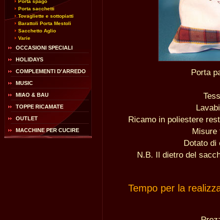
Porta spago
Porta sacchetti
Tovagliette e sottopiatti
Barattoli Porta Mestoli
Sacchetto Aglio
Varie
OCCASIONI SPECIALI
HOLIDAYS
Porta p
COMPLEMENTI D'ARREDO
MUSIC
Tess
MIAO & BAU
Lavabi
TOPPE RICAMATE
Ricamo in poliestere rest
OUTLET
Misure 
MACCHINE PER CUCIRE
Dotato di 
N.B. Il dietro del sacc
Tempo per la realizz
Pre