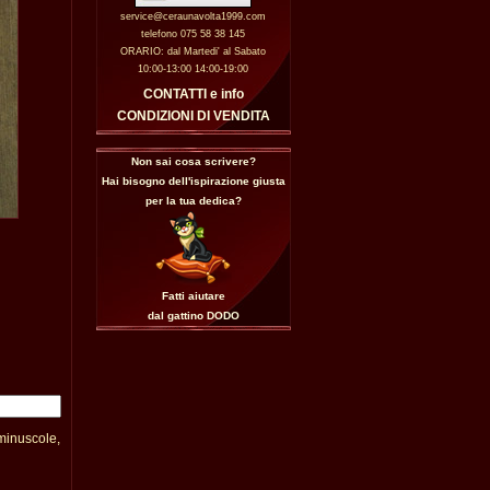
service@ceraunavolta1999.com
telefono 075 58 38 145
ORARIO: dal Martedi' al Sabato
10:00-13:00 14:00-19:00
CONTATTI e info
CONDIZIONI DI VENDITA
Non sai cosa scrivere?
Hai bisogno dell'ispirazione giusta
per la tua dedica?
Fatti aiutare
dal gattino
DODO
 minuscole,