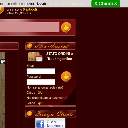
iene raccolto o memorizzato
X Chiudi X
Maggiori Informazioni
CARRELLO:
0 articoli
ora ci sono
totale
€ 0,00
+ s.s.
STATO ORDINI e
Tracking online
Email
Password
Non sei ancora registrato?
Clicca
QUI
Hai dimenticato la password?
Clicca
QUI