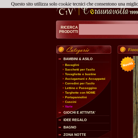
Questo sito utilizza solo cookie tecnici che consentono una migli
RICERCA
PRODOTTI
Fiocc
BAMBINI & ASILO
Bavaglini
Sacchetti per l'asilo
Tovagliette e bustine
Asciugamani e Accappatoi
Corredini per l'asilo
Lettino e Passeggino
Targhette con NOME
Portapannolini
Cuscini
Varie
GIOCHI E ATTIVITA'
IDEE REGALO
BAGNO
ZONA NOTTE