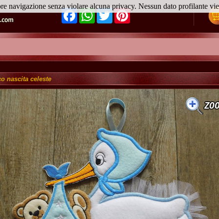
ore navigazione senza violare alcuna privacy. Nessun dato profilante v
Facebook
WhatsApp
Twitter
Pinterest
o nascita celeste