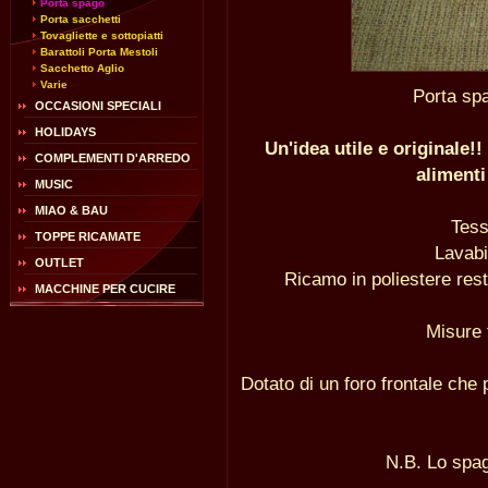
Porta spago
Porta sacchetti
Tovagliette e sottopiatti
Barattoli Porta Mestoli
Sacchetto Aglio
Varie
Porta sp
OCCASIONI SPECIALI
HOLIDAYS
Un'idea utile e originale
COMPLEMENTI D'ARREDO
alimenti
MUSIC
MIAO & BAU
Tess
TOPPE RICAMATE
Lavabi
OUTLET
Ricamo in poliestere rest
MACCHINE PER CUCIRE
Misure 
Dotato di un foro frontale che 
N.B. Lo spa