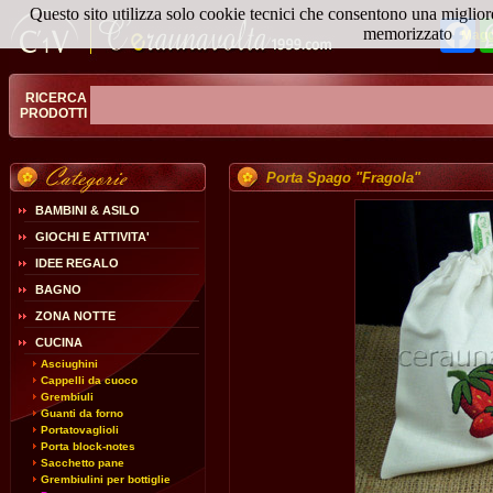
Questo sito utilizza solo cookie tecnici che consentono una miglior
Fa
memorizzato
Magg
RICERCA
PRODOTTI
Porta Spago "Fragola"
BAMBINI & ASILO
GIOCHI E ATTIVITA'
IDEE REGALO
BAGNO
ZONA NOTTE
CUCINA
Asciughini
Cappelli da cuoco
Grembiuli
Guanti da forno
Portatovaglioli
Porta block-notes
Sacchetto pane
Grembiulini per bottiglie