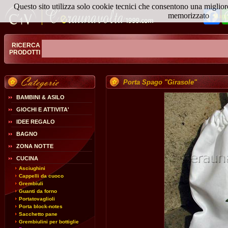
Questo sito utilizza solo cookie tecnici che consentono una miglior
Fa
memorizzato
Magg
RICERCA
PRODOTTI
Porta Spago "Girasole"
BAMBINI & ASILO
GIOCHI E ATTIVITA'
IDEE REGALO
BAGNO
ZONA NOTTE
CUCINA
Asciughini
Cappelli da cuoco
Grembiuli
Guanti da forno
Portatovaglioli
Porta block-notes
Sacchetto pane
Grembiulini per bottiglie