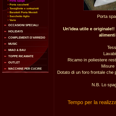
Porta spago
Porta sacchetti
Tovagliette e sottopiatti
Barattoli Porta Mestoli
Porta spa
Sacchetto Aglio
Varie
OCCASIONI SPECIALI
Un'idea utile e originale
HOLIDAYS
alimenti
COMPLEMENTI D'ARREDO
MUSIC
Tess
MIAO & BAU
Lavabi
TOPPE RICAMATE
Ricamo in poliestere rest
OUTLET
Misure 
MACCHINE PER CUCIRE
Dotato di un foro frontale che 
N.B. Lo spa
Tempo per la realizz