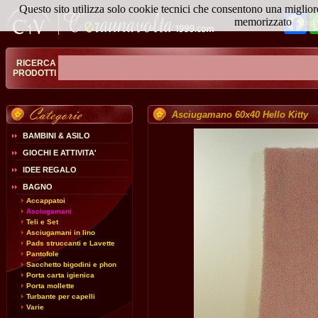
Questo sito utilizza solo cookie tecnici che consentono una miglior
Fa
memorizzato
Magg
RICERCA
PRODOTTI
Asciugamano 60x40 Hello Kitty
BAMBINI & ASILO
GIOCHI E ATTIVITA'
IDEE REGALO
BAGNO
Accappatoi
Asciugamani
Teli e Set
Asciugamani in lino
Pads struccanti e Lavette
Pantofole
Sacchetto bigodini e phon
Porta carta igienica
Porta mollette
Turbante per capelli
Varie