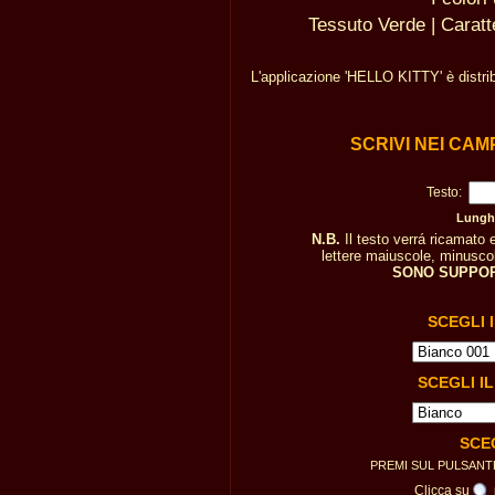
Tessuto Verde | Caratt
L'applicazione 'HELLO KITTY' è distri
SCRIVI NEI CAM
Testo:
Lunghe
N.B.
Il testo verrá ricamato
lettere maiuscole, minuscole
SONO SUPPOR
SCEGLI 
SCEGLI I
SCE
PREMI SUL PULSAN
Clicca su