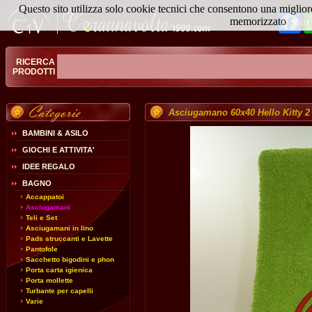
Questo sito utilizza solo cookie tecnici che consentono una miglior
Fa
memorizzato
Magg
RICERCA
PRODOTTI
Asciugamano 60x40 Hello Kitty 2
BAMBINI & ASILO
GIOCHI E ATTIVITA'
IDEE REGALO
BAGNO
Accappatoi
Asciugamani
Teli e Set
Asciugamani in lino
Pads struccanti e Lavette
Pantofole
Sacchetto bigodini e phon
Porta carta igienica
Porta mollette
Turbante per capelli
Varie