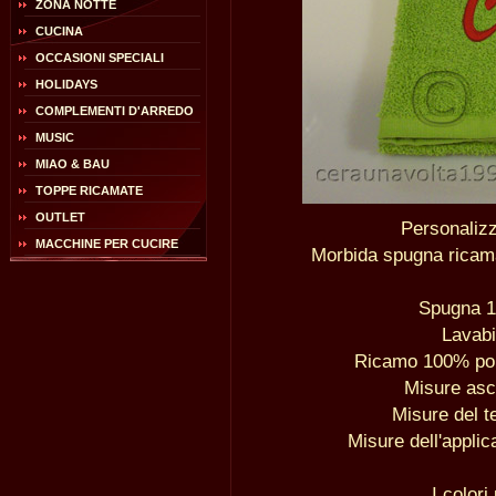
ZONA NOTTE
CUCINA
OCCASIONI SPECIALI
HOLIDAYS
COMPLEMENTI D'ARREDO
MUSIC
MIAO & BAU
TOPPE RICAMATE
OUTLET
Personaliz
MACCHINE PER CUCIRE
Morbida spugna ricam
Spugna 1
Lavabi
Ricamo 100% poli
Misure as
Misure del t
Misure dell'applic
I colori