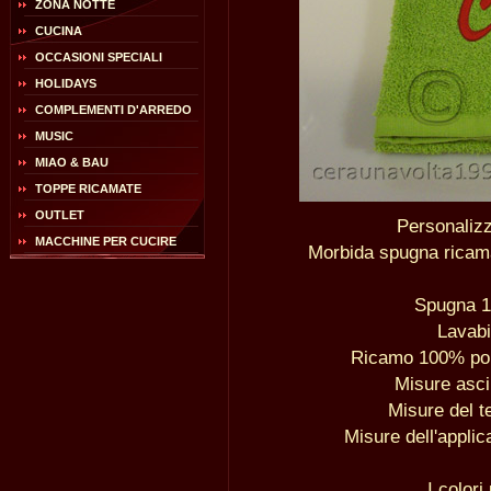
ZONA NOTTE
CUCINA
OCCASIONI SPECIALI
HOLIDAYS
COMPLEMENTI D'ARREDO
MUSIC
MIAO & BAU
TOPPE RICAMATE
OUTLET
Personaliz
MACCHINE PER CUCIRE
Morbida spugna ricam
Spugna 1
Lavabi
Ricamo 100% poli
Misure asc
Misure del t
Misure dell'applic
I colori