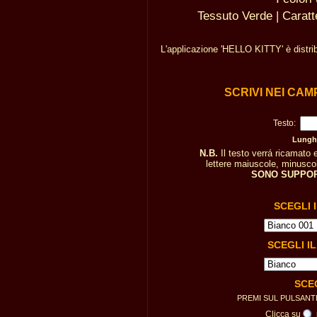
Tessuto Verde | Caratt
L'applicazione 'HELLO KITTY' è distri
SCRIVI NEI CAM
Testo:
Lunghe
N.B.
Il testo verrá ricamato
lettere maiuscole, minuscole
SONO SUPPOR
SCEGLI 
SCEGLI I
SCE
PREMI SUL PULSAN
Clicca su