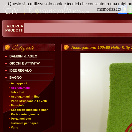
Questo sito utilizza solo cookie tecnici che consentono una miglior
Fa
memorizzato
Magg
RICERCA
PRODOTTI
Asciugamano 100x60 Hello Kitty 
BAMBINI & ASILO
GIOCHI E ATTIVITA'
IDEE REGALO
BAGNO
Accappatoi
Asciugamani
Teli e Set
Asciugamani in lino
Pads struccanti e Lavette
Pantofole
Sacchetto bigodini e phon
Porta carta igienica
Porta mollette
Turbante per capelli
Varie