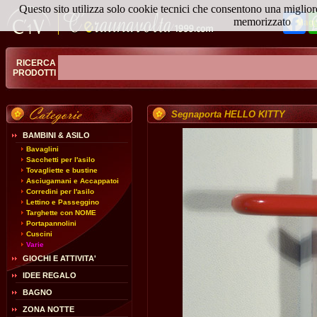
Questo sito utilizza solo cookie tecnici che consentono una miglior
Fa
memorizzato
Magg
RICERCA
PRODOTTI
Segnaporta HELLO KITTY
BAMBINI & ASILO
Bavaglini
Sacchetti per l'asilo
Tovagliette e bustine
Asciugamani e Accappatoi
Corredini per l'asilo
Lettino e Passeggino
Targhette con NOME
Portapannolini
Cuscini
Varie
GIOCHI E ATTIVITA'
IDEE REGALO
BAGNO
ZONA NOTTE