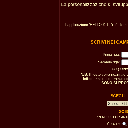
La personalizzazione si svilup
L'applicazione 'HELLO KITTY' è distri
SCRIVI NEI CAM
Prima riga:
Seconda riga:
Lunghezza 
N.B.
Il testo verrá ricamato
lettere maiuscole, minuscole
SONO SUPPOR
SCEGLI 
SCE
PREMI SUL PULSAN
Clicca su