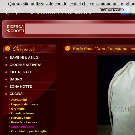
Questo sito utilizza solo cookie tecnici che consentono una miglior
Fa
memorizzato
Magg
RICERCA
PRODOTTI
Porta Pane "Nino il maiallino" na
BAMBINI & ASILO
GIOCHI E ATTIVITA'
IDEE REGALO
BAGNO
ZONA NOTTE
CUCINA
Asciughini
Cappelli da cuoco
Grembiuli
Guanti da forno
Portatovaglioli
Porta block-notes
Sacchetto pane
Grembiulini per bottiglie