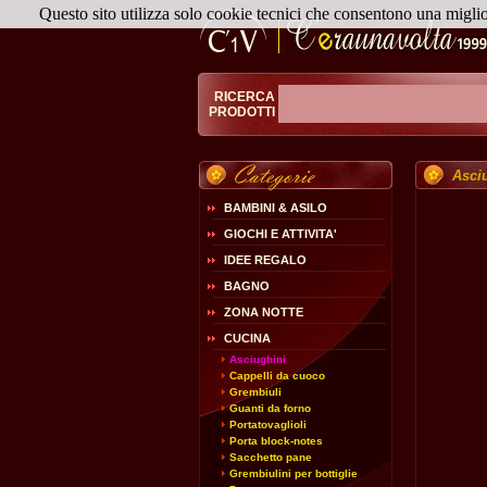
Questo sito utilizza solo cookie tecnici che consentono una migli
RICERCA
PRODOTTI
Asci
BAMBINI & ASILO
GIOCHI E ATTIVITA'
IDEE REGALO
BAGNO
ZONA NOTTE
CUCINA
Asciughini
Cappelli da cuoco
Grembiuli
Guanti da forno
Portatovaglioli
Porta block-notes
Sacchetto pane
Grembiulini per bottiglie