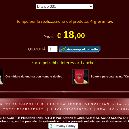
Tempo per la realizzazione del prodotto:
4 giorni lav.
18,
€
00
Prezzo
QUANTITÀ
Forse potrebbe interessarti anche...
Grembiule da cucina con nome e dedica
Scatola personalizzata "Cu
6 C'ERAUNAVOLTA DI CLAUDIA TOSCHI VESPASIANI - Tutti i d
. TSCCLD68R62D612I | P.IVA 03363700547 | REA: PG - 28
NI O SCRITTE PRESENTI NEL SITO È PURAMENTE CASUALE E AL SOLO SCOPO DI P
roduzione, anche parziale di contenuti e grafica presenti nel sito senza il consenso di