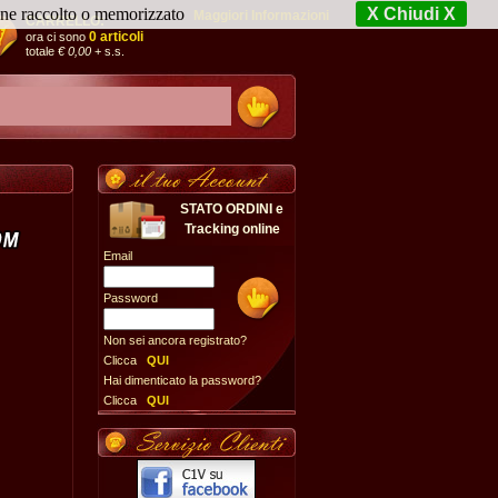
iene raccolto o memorizzato
X Chiudi X
Maggiori Informazioni
CARRELLO:
0 articoli
ora ci sono
totale
€ 0,00
+ s.s.
STATO ORDINI e
Tracking online
Email
Password
Non sei ancora registrato?
Clicca
QUI
Hai dimenticato la password?
Clicca
QUI