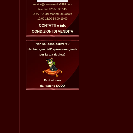
service@ceraunavolta1999.com
telefono 075 58 38 145
ORARIO: dal Martedi' al Sabato
10:00-13:00 14:00-19:00
CONTATTI e info
CONDIZIONI DI VENDITA
Non sai cosa scrivere?
Hai bisogno dell'ispirazione giusta
per la tua dedica?
Fatti aiutare
dal gattino
DODO