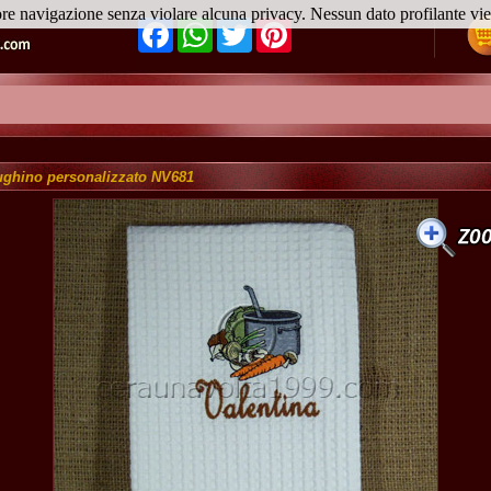
ore navigazione senza violare alcuna privacy. Nessun dato profilante v
Facebook
WhatsApp
Twitter
Pinterest
ughino personalizzato NV681