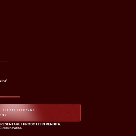
cina"
iritti riservati
7037
RESENTARE I PRODOTTI IN VENDITA.
 C'eraunavolta.