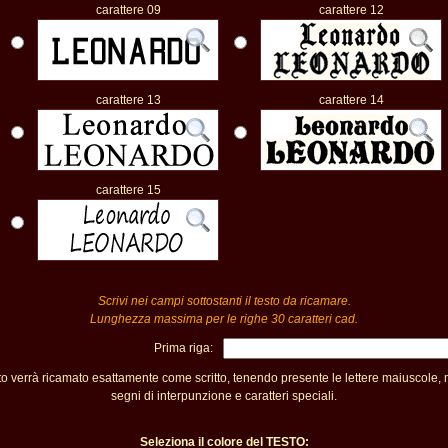
carattere 09
carattere 12
carattere 13
carattere 14
carattere 15
Scrivi nei campi sottostanti il testo da ricamare.
Lunghezza massima per le righe 30 caratteri cad.
Prima riga:
sto verrà ricamato esattamente come scritto, tenendo presente le lettere maiuscole,
segni di interpunzione e caratteri speciali.
Seleziona il colore del TESTO: