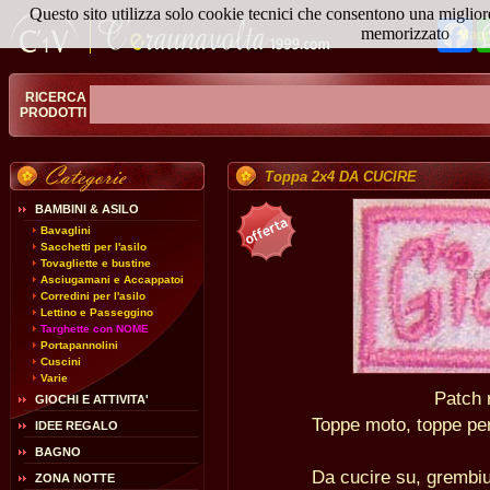
Questo sito utilizza solo cookie tecnici che consentono una miglior
Fa
memorizzato
Magg
RICERCA
PRODOTTI
Toppa 2x4 DA CUCIRE
BAMBINI & ASILO
Bavaglini
Sacchetti per l'asilo
Tovagliette e bustine
Asciugamani e Accappatoi
Corredini per l'asilo
Lettino e Passeggino
Targhette con NOME
Portapannolini
Cuscini
Varie
Patch 
GIOCHI E ATTIVITA'
Toppe moto, toppe per 
IDEE REGALO
BAGNO
Da cucire su, grembiul
ZONA NOTTE