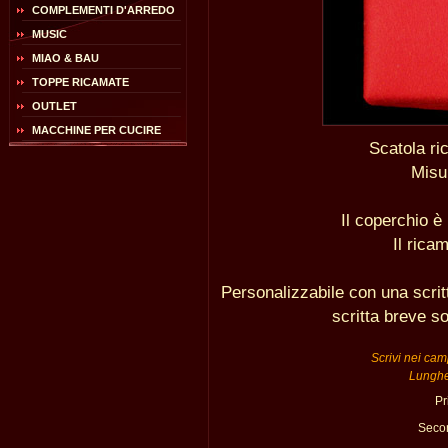
COMPLEMENTI D'ARREDO
MUSIC
MIAO & BAU
TOPPE RICAMATE
OUTLET
MACCHINE PER CUCIRE
Scatola ri
Misu
Il coperchio è
Il rica
Personalizzabile con una scrit
scritta breve s
Scrivi nei camp
Lunghe
Pr
Secon