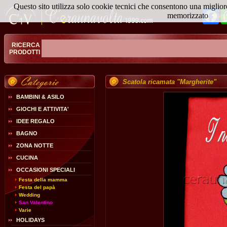
Questo sito utilizza solo cookie tecnici che consentono una miglior
Fa
memorizzato
Magg
RICERCA
PRODOTTI
Scatola ricamata "Margherite"
BAMBINI & ASILO
GIOCHI E ATTIVITA'
IDEE REGALO
BAGNO
ZONA NOTTE
CUCINA
OCCASIONI SPECIALI
Festa della mamma
Festa del papà
Wedding
San Valentino
Varie
HOLIDAYS