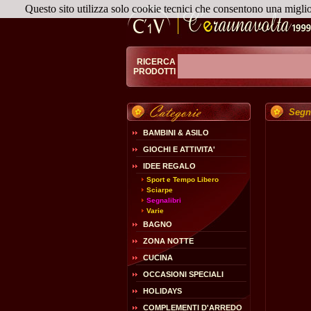
Questo sito utilizza solo cookie tecnici che consentono una migli
RICERCA
PRODOTTI
Segn
BAMBINI & ASILO
GIOCHI E ATTIVITA'
IDEE REGALO
Sport e Tempo Libero
Sciarpe
Segnalibri
Varie
BAGNO
ZONA NOTTE
CUCINA
OCCASIONI SPECIALI
HOLIDAYS
COMPLEMENTI D'ARREDO