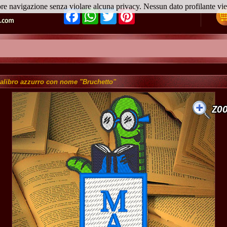
ore navigazione senza violare alcuna privacy. Nessun dato profilante v
Facebook
WhatsApp
Twitter
Pinterest
alibro azzurro con nome "Bruchetto"