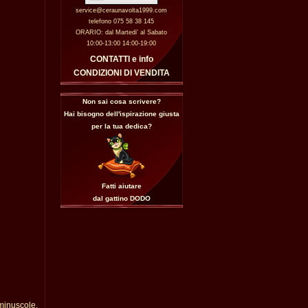
service@ceraunavolta1999.com
telefono 075 58 38 145
ORARIO: dal Martedi' al Sabato
10:00-13:00 14:00-19:00
CONTATTI e info
CONDIZIONI DI VENDITA
Non sai cosa scrivere?
Hai bisogno dell'ispirazione giusta
per la tua dedica?
Fatti aiutare
dal gattino
DODO
 minuscole,