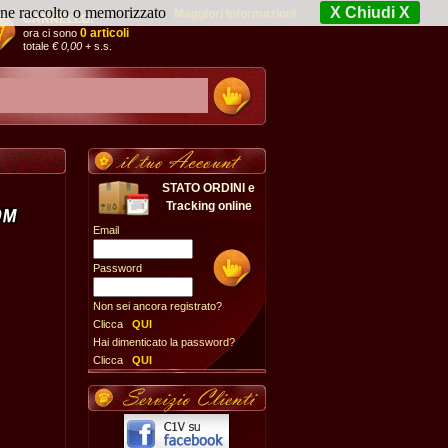
iene raccolto o memorizzato
X Chiudi X
Maggiori Informazioni
CARRELLO:
0 articoli
ora ci sono
totale
€ 0,00
+ s.s.
STATO ORDINI e
Tracking online
Email
Password
Non sei ancora registrato?
Clicca
QUI
Hai dimenticato la password?
Clicca
QUI