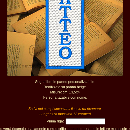
Segnalibro in panno personalizzabile.
Realizzato su panno beige.
Misure: cm. 13,5x4
Personalizzabile con nome.
Scrivi nei campi sottostanti il testo da ricamare.
Lunghezza massima 12 caratteri
Prima riga:
sto verrà ricamato esattamente come scritto, tenendo presente le lettere maiuscole,