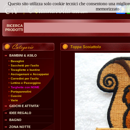
Questo sito utilizza solo cookie tecnici che consentono una miglior
Fa
memorizzato
Magg
RICERCA
PRODOTTI
Toppa Scoiattolo
BAMBINI & ASILO
Bavaglini
Sacchetti per l'asilo
Tovagliette e bustine
Asciugamani e Accappatoi
Corredini per l'asilo
Lettino e Passeggino
Targhette con NOME
Portapannolini
Cuscini
Varie
GIOCHI E ATTIVITA'
IDEE REGALO
BAGNO
ZONA NOTTE