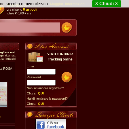
iene raccolto o memorizzato
X Chiudi X
Maggiori Informazioni
CARRELLO:
0 articoli
ora ci sono
totale
€ 0,00
+ s.s.
agliare mai.
STATO ORDINI e
gni ricamati:
 la fantasia!
Tracking online
Email
ita ROSA
Password
Non sei ancora registrato?
Clicca
QUI
Hai dimenticato la password?
Clicca
QUI
0