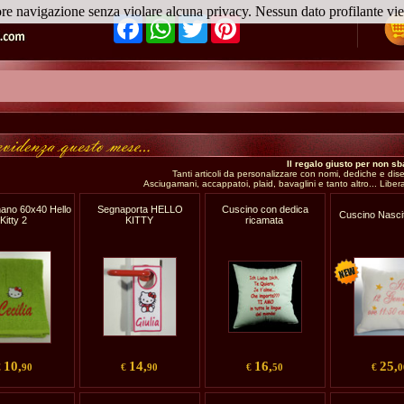
ore navigazione senza violare alcuna privacy. Nessun dato profilante v
Facebook
WhatsApp
Twitter
Pinterest
Il regalo giusto per non sb
Tanti articoli da personalizzare con nomi, dediche e dise
Asciugamani, accappatoi, plaid, bavaglini e tanto altro... Libera
ano 60x40 Hello
Segnaporta HELLO
Cuscino con dedica
Cuscino Nasc
Kitty 2
KITTY
ricamata
10,
14,
16,
25,
€
90
€
90
€
50
€
0