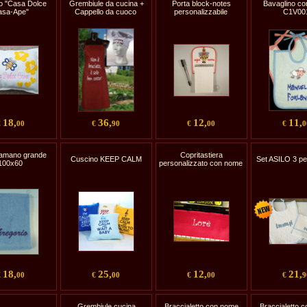
o "Casa Dolce
Grembiule da cucina +
Porta block-notes
Bavaglino c
asa-Ape"
Cappello da cuoco
personalizzabile
C1V00
18,
36,
12,
11,
€
00
€
90
€
00
€
0
amano grande
Copritastiera
Cuscino KEEP CALM
Set ASILO 3 p
100x60
personalizzato con nome
18,
25,
12,
21,
€
00
€
00
€
00
€
9
Grembiule cucina
Braccialetto con nome
Braccialetto 