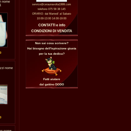
on nome
service@ceraunavolta1999.com
1
telefono 075 58 38 145
ORARIO: dal Martedi' al Sabato
10:00-13:00 14:00-19:00
CONTATTI e info
CONDIZIONI DI VENDITA
Non sai cosa scrivere?
Hai bisogno dell'ispirazione giusta
0
per la tua dedica?
ezzi nome
Fatti aiutare
dal gattino
DODO
0
con nome