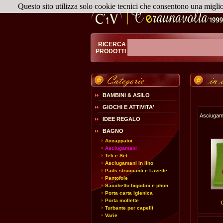
Questo sito utilizza solo cookie tecnici che consentono una migli
RICERCA
PRODOTTI
BAMBINI & ASILO
GIOCHI E ATTIVITA'
Asciugam
IDEE REGALO
BAGNO
Accappatoi
Asciugamani
Teli e Set
Asciugamani in lino
Pads struccanti e Lavette
Pantofole
Sacchetto bigodini e phon
Porta carta igienica
Porta mollette
Turbante per capelli
Varie