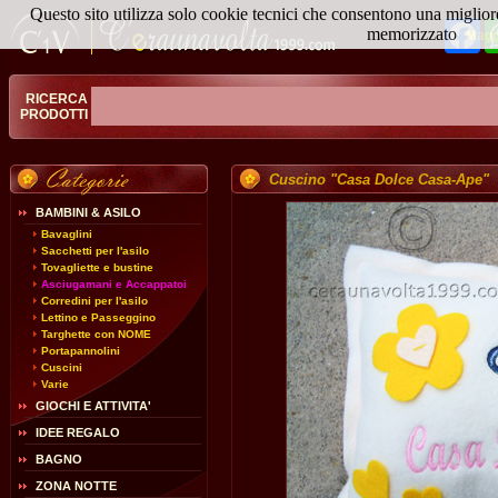
Questo sito utilizza solo cookie tecnici che consentono una miglior
Fa
memorizzato
Magg
RICERCA
PRODOTTI
Cuscino "Casa Dolce Casa-Ape"
BAMBINI & ASILO
Bavaglini
Sacchetti per l'asilo
Tovagliette e bustine
Asciugamani e Accappatoi
Corredini per l'asilo
Lettino e Passeggino
Targhette con NOME
Portapannolini
Cuscini
Varie
GIOCHI E ATTIVITA'
IDEE REGALO
BAGNO
ZONA NOTTE