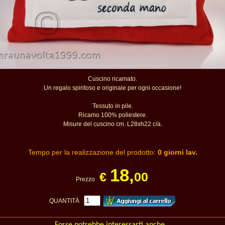
Cuscino ricamato.
Un regalo spiritoso e originale per ogni occasione!
Tessuto in pile.
Ricamo 100% poliestere.
Misure del cuscino cm. L28xh22 c/a.
Tempo per la realizzazione del prodotto:
0 giorni lav.
18,
€
00
Prezzo
QUANTITÀ