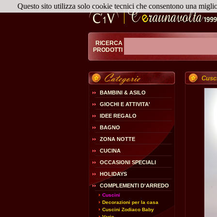
Questo sito utilizza solo cookie tecnici che consentono una migli
RICERCA
PRODOTTI
Cusci
BAMBINI & ASILO
GIOCHI E ATTIVITA'
IDEE REGALO
BAGNO
ZONA NOTTE
CUCINA
OCCASIONI SPECIALI
HOLIDAYS
COMPLEMENTI D'ARREDO
Cuscini
Decorazioni per la casa
Cuscini Zodiaco Baby
Varie