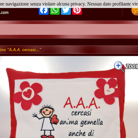
ore navigazione senza violare alcuna privacy. Nessun dato profilante v
Facebook
WhatsApp
Twitter
Pinterest
no "A.A.A. cercasi..."