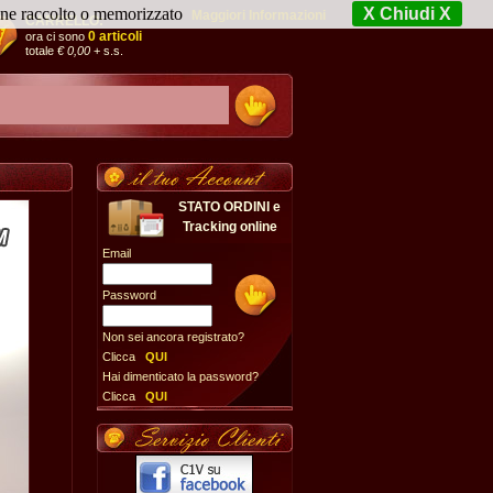
iene raccolto o memorizzato
X Chiudi X
Maggiori Informazioni
CARRELLO:
0 articoli
ora ci sono
totale
€ 0,00
+ s.s.
STATO ORDINI e
Tracking online
Email
Password
Non sei ancora registrato?
Clicca
QUI
Hai dimenticato la password?
Clicca
QUI