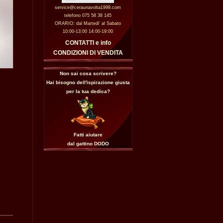
service@ceraunavolta1999.com
telefono 075 58 38 145
ORARIO: dal Martedi' al Sabato
10:00-13:00 14:00-19:00
CONTATTI e info
CONDIZIONI DI VENDITA
Non sai cosa scrivere?
Hai bisogno dell'ispirazione giusta
per la tua dedica?
Fatti aiutare
dal gattino
DODO