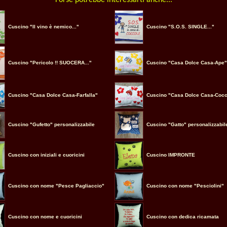
Forse potrebbe interessarti anche...
Cuscino "Il vino è nemico..."
Cuscino "S.O.S. SINGLE..."
Cuscino "Pericolo !! SUOCERA..."
Cuscino "Casa Dolce Casa-Ape"
Cuscino "Casa Dolce Casa-Farfalla"
Cuscino "Casa Dolce Casa-Cocc
Cuscino "Gufetto" personalizzabile
Cuscino "Gatto" personalizzabil
Cuscino con iniziali e cuoricini
Cuscino IMPRONTE
Cuscino con nome "Pesce Pagliaccio"
Cuscino con nome "Pesciolini"
Cuscino con nome e cuoricini
Cuscino con dedica ricamata