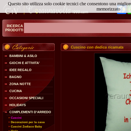
Questo sito utilizza solo cookie tecnici che consentono una miglior
Fa
memorizzato
Magg
RICERCA
PRODOTTI
Cuscino con dedica ricamata
BAMBINI & ASILO
GIOCHI E ATTIVITA'
IDEE REGALO
BAGNO
ZONA NOTTE
CUCINA
OCCASIONI SPECIALI
HOLIDAYS
COMPLEMENTI D'ARREDO
Cuscini
Decorazioni per la casa
Cuscini Zodiaco Baby
Varie