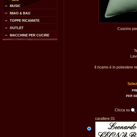
MUSIC
MIAO & BAU
TOPPE RICAMATE
OUTLET
Cuscino per
MACCHINE PER CUCIRE
T
Lava
Il ricamo è in poliestere 
Selez
PR
PER S
Clicca su
carattere 01