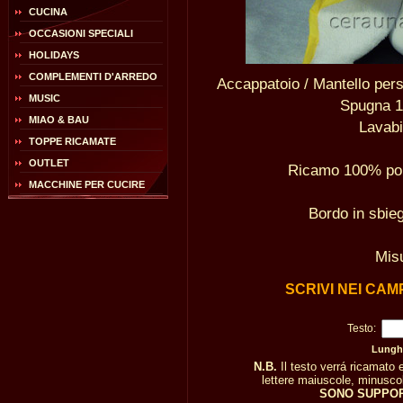
CUCINA
OCCASIONI SPECIALI
HOLIDAYS
COMPLEMENTI D'ARREDO
Accappatoio / Mantello per
MUSIC
Spugna 1
MIAO & BAU
Lavabi
TOPPE RICAMATE
OUTLET
Ricamo 100% poli
MACCHINE PER CUCIRE
Bordo in sbieg
Mis
SCRIVI NEI CAM
Testo:
Lunghe
N.B.
Il testo verrá ricamato
lettere maiuscole, minuscole
SONO SUPPOR