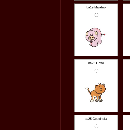
ba19 Maialino
ba22 Gatto
ba25 Coccinella