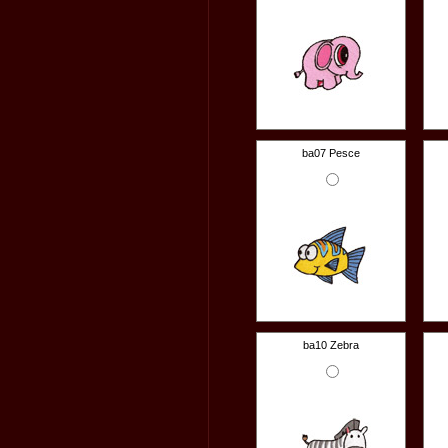
ba07 Pesce
ba10 Zebra