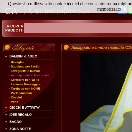
Questo sito utilizza solo cookie tecnici che consentono una miglior
Fa
memorizzato
Magg
RICERCA
PRODOTTI
Accappatoio bimbo ricamato C1
BAMBINI & ASILO
Bavaglini
Sacchetti per l'asilo
Tovagliette e bustine
Asciugamani e Accappatoi
Corredini per l'asilo
Lettino e Passeggino
Targhette con NOME
Portapannolini
Cuscini
Varie
GIOCHI E ATTIVITA'
IDEE REGALO
BAGNO
ZONA NOTTE