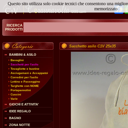
Questo sito utilizza solo cookie tecnici che consentono una miglior
Fa
memorizzato
Magg
RICERCA
PRODOTTI
Sacchetto asilo C1V 25x35
BAMBINI & ASILO
Bavaglini
Sacchetti per l'asilo
Tovagliette e bustine
Asciugamani e Accappatoi
Corredini per l'asilo
Lettino e Passeggino
Targhette con NOME
Portapannolini
Cuscini
Varie
GIOCHI E ATTIVITA'
IDEE REGALO
BAGNO
ZONA NOTTE