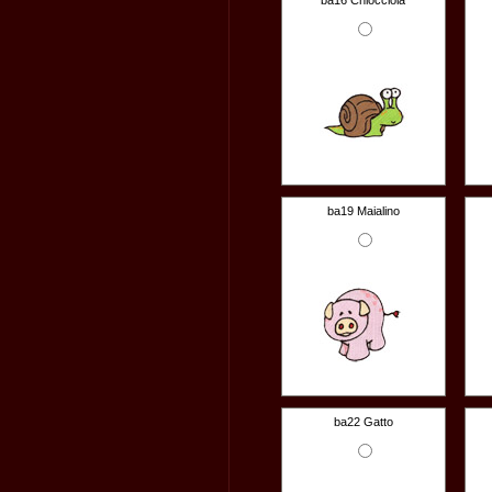
ba16 Chiocciola
ba19 Maialino
ba22 Gatto