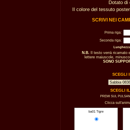
Dotato di 
Il colore del tessuto poste
SCRIVI NEI CAM
Prima riga:
Seconda riga:
Lunghezza 
N.B.
Il testo verrá ricamato
lettere maiuscole, minuscole
SONO SUPPOR
SCEGLI 
SCEGLI I
PREMI SUL PULSA
Clicca sull'anim
ba01 Tigre