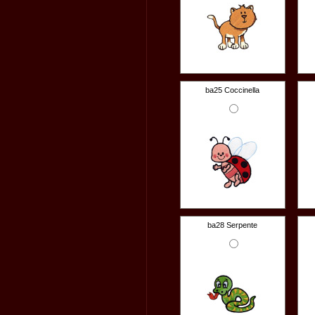
ba25 Coccinella
ba28 Serpente