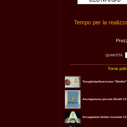
Tempo per la realizz
Pre
QUANTITÀ
Forse potr
Tovaglietta/Americano "IDodini"
Asciugamano piccolo 60x40 C1
Accappatoio bimbo ricamato C