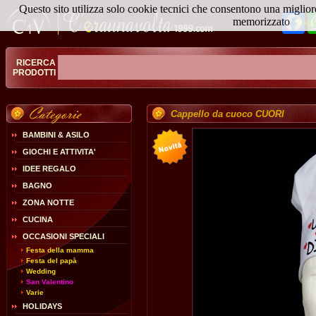
Questo sito utilizza solo cookie tecnici che consentono una miglior
Fa
memorizzato
Magg
RICERCA
PRODOTTI
Cappello da cuoco CUORI
BAMBINI & ASILO
GIOCHI E ATTIVITA'
IDEE REGALO
BAGNO
ZONA NOTTE
CUCINA
OCCASIONI SPECIALI
Festa della mamma
Festa del papà
Wedding
San Valentino
Varie
HOLIDAYS