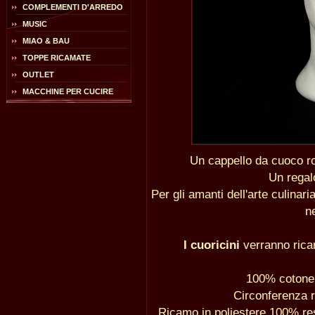
COMPLEMENTI D'ARREDO
MUSIC
MIAO & BAU
TOPPE RICAMATE
OUTLET
MACCHINE PER CUCIRE
Un cappello da cuoco ro
Un regalo
Per gli amanti dell'arte culinari
n
I cuoricini
verranno ricam
100% cotone l
Circonferenza r
Ricamo in poliestere 100% res