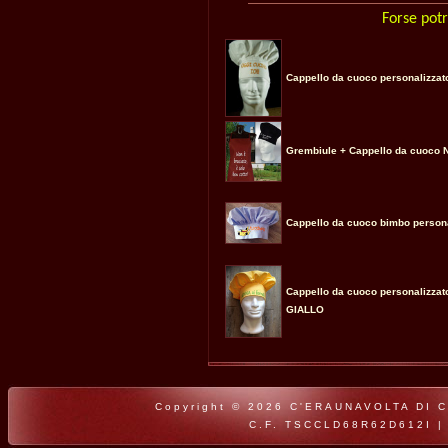
Forse potr
Cappello da cuoco personalizzat
Grembiule + Cappello da cuoco
Cappello da cuoco bimbo persona
Cappello da cuoco personalizzat
GIALLO
Copyright © 2026 C'ERAUNAVOLTA DI CLA
C.F. TSCCLD68R62D612I |