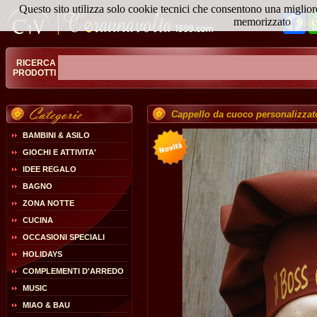
Questo sito utilizza solo cookie tecnici che consentono una miglior
Fa
memorizzato
Magg
RICERCA
PRODOTTI
Cappello da cuoco personalizz
BAMBINI & ASILO
GIOCHI E ATTIVITA'
IDEE REGALO
BAGNO
ZONA NOTTE
CUCINA
OCCASIONI SPECIALI
HOLIDAYS
COMPLEMENTI D'ARREDO
MUSIC
MIAO & BAU